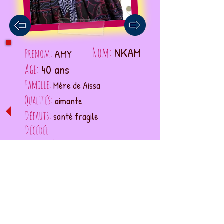
Nom:
NKAM
Prenom:
AMY
Age:
40 ans
Famille:
Mère de Aissa
Qualités:
aimante
Défauts:
santé fragile
Décédée
Ex Fiancée de Michel Kadio
Rêvait
:
que ça fille réalise son
rêve
Conditions générales
réseaux sociaux
CONTACT