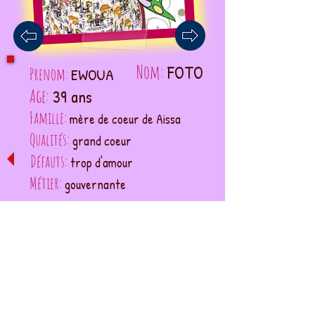
Nom:
FOTO
Prenom:
EWOUA
Age:
39 ans
Famille:
mère de coeur de Aissa
Qualités:
grand coeur
Défauts:
trop d'amour
Métier:
gouvernante
Mariée à M. Foto
Rêve
:
que Aissa et Kimy
s'aiment
Conditions générales
réseaux sociaux
CONTACT