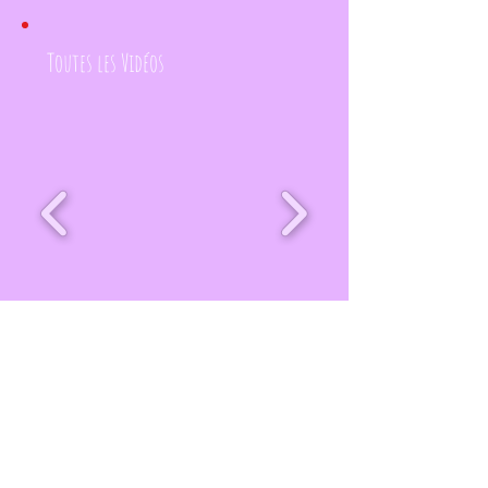
Toutes les Vidéos
pour voir + d'extraits cliquer ICI
Conditions générales
réseaux sociaux
CONTACT
aissa.serie@gmail.fr